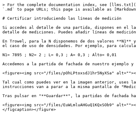
> For the complete documentation index, see [llms.txt](
`.md` to page URLs; this page is available as [Markdown
# Certificar introduciendo las líneas de medición

Si accedes al detalle de una partida, dispones en el la
detalle de mediciones. Puedes añadir líneas de medición
En Trowel, para la N disponemos de dos valores **N1** y
el caso de uso de densidades. Por ejemplo, para calcula
N1= 7895 ; N2= 2 ; L= 0,3 ; A= 0,3 ; Alto= 0,01

Accedemos a la partida de fachada de nuestro ejemplo y 
<figure><img src="/files/pOhLPtoxsdJ1hr5NyXSa" alt=""><
Tal cual como puedes ver en la imagen anterior, uses la
instrucciones van a parar a la misma pantalla de "Medic
Tras pulsar en "**Guardar**", la partidas de fachada ha
<figure><img src="/files/EuWLmluAHGuQ1KQxSOb9" alt=""><