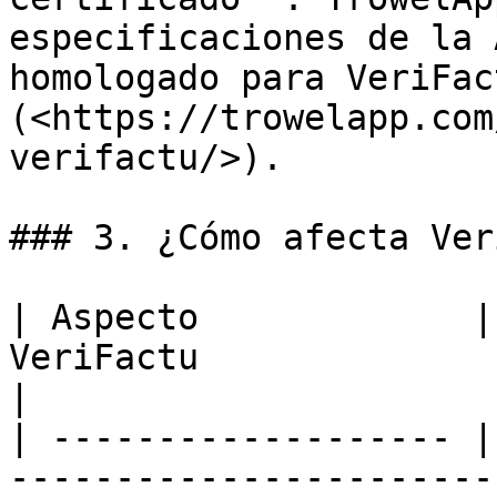
especificaciones de la 
homologado para VeriFact
(<https://trowelapp.com
verifactu/>).

### 3. ¿Cómo afecta Ver
| Aspecto             |
VeriFactu                                                      
|

| ------------------- |
-----------------------