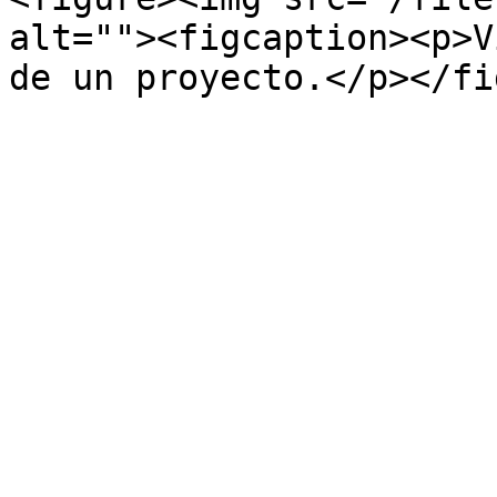
alt=""><figcaption><p>V