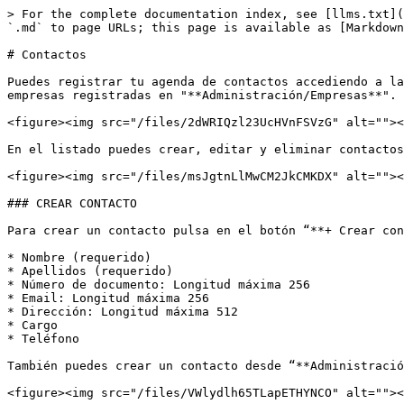
> For the complete documentation index, see [llms.txt](
`.md` to page URLs; this page is available as [Markdown
# Contactos

Puedes registrar tu agenda de contactos accediendo a la
empresas registradas en "**Administración/Empresas**".

<figure><img src="/files/2dWRIQzl23UcHVnFSVzG" alt=""><
En el listado puedes crear, editar y eliminar contactos
<figure><img src="/files/msJgtnLlMwCM2JkCMKDX" alt=""><
### CREAR CONTACTO

Para crear un contacto pulsa en el botón “**+ Crear con
* Nombre (requerido)

* Apellidos (requerido)

* Número de documento: Longitud máxima 256

* Email: Longitud máxima 256

* Dirección: Longitud máxima 512

* Cargo

* Teléfono

También puedes crear un contacto desde “**Administració