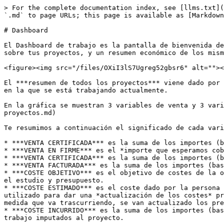
> For the complete documentation index, see [llms.txt](
`.md` to page URLs; this page is available as [Markdown
# Dashboard

El Dashboard de trabajo es la pantalla de bienvenida de
sobre tus proyectos, y un resumen económico de los mism
<figure><img src="/files/OXiI3lS7Ugreg52gbsr6" alt=""><
El ***resumen de todos los proyectos*** viene dado por 
en la que se está trabajando actualmente.

En la gráfica se muestran 3 variables de venta y 3 vari
proyectos.md)

Te resumimos a continuación el significado de cada vari
* ***VENTA CERTIFICADA*** es la suma de los importes (b
* ***VENTA EN FIRME*** es el *importe que esperamos cob
* ***VENTA CERTIFICADA*** es la suma de los importes (b
* ***VENTA FACTURADA*** es la suma de los importes (bas
* ***COSTE OBJETIVO*** es el objetivo de costes de la o
el estudio y presupuesto.

* ***COSTE ESTIMADO*** es el coste dado por la persona 
utilizado para dar una *actualización de los costes* pr
medida que va trascurriendo, se van actualizado los pre
* ***COSTE INCURRIDO*** es la suma de los importes (bas
trabajo imputados al proyecto.
