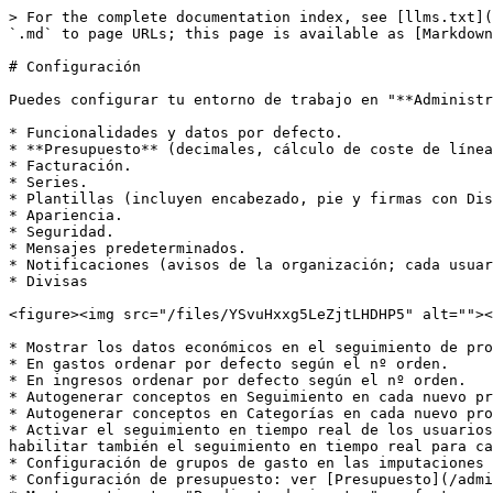
> For the complete documentation index, see [llms.txt](
`.md` to page URLs; this page is available as [Markdown
# Configuración

Puedes configurar tu entorno de trabajo en "**Administr
* Funcionalidades y datos por defecto.

* **Presupuesto** (decimales, cálculo de coste de línea
* Facturación.

* Series.

* Plantillas (incluyen encabezado, pie y firmas con Dis
* Apariencia.

* Seguridad.

* Mensajes predeterminados.

* Notificaciones (avisos de la organización; cada usuar
* Divisas

<figure><img src="/files/YSvuHxxg5LeZjtLHDHP5" alt=""><
* Mostrar los datos económicos en el seguimiento de pro
* En gastos ordenar por defecto según el nº orden.

* En ingresos ordenar por defecto según el nº orden.

* Autogenerar conceptos en Seguimiento en cada nuevo pr
* Autogenerar conceptos en Categorías en cada nuevo pro
* Activar el seguimiento en tiempo real de los usuarios
habilitar también el seguimiento en tiempo real para ca
* Configuración de grupos de gasto en las imputaciones 
* Configuración de presupuesto: ver [Presupuesto](/admi