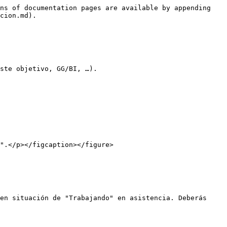
ns of documentation pages are available by appending 
cion.md).

ste objetivo, GG/BI, …).

".</p></figcaption></figure>

en situación de "Trabajando" en asistencia. Deberás 