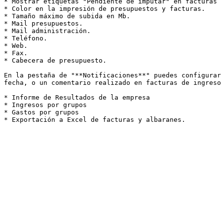
* Mostrar etiquetas "Pendiente de imputar" en facturas 
* Color en la impresión de presupuestos y facturas.

* Tamaño máximo de subida en Mb.

* Mail presupuestos.

* Mail administración.

* Teléfono.

* Web.

* Fax.

* Cabecera de presupuesto.

En la pestaña de "**Notificaciones**" puedes configurar
fecha, o un comentario realizado en facturas de ingreso
* Informe de Resultados de la empresa

* Ingresos por grupos

* Gastos por grupos
