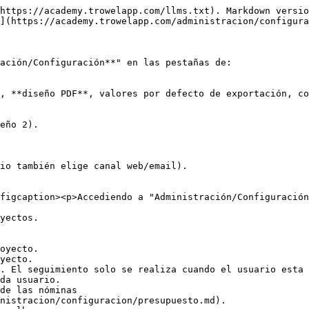
https://academy.trowelapp.com/llms.txt). Markdown versio
](https://academy.trowelapp.com/administracion/configura
ación/Configuración**" en las pestañas de:

, **diseño PDF**, valores por defecto de exportación, co
eño 2).

io también elige canal web/email).

figcaption><p>Accediendo a "Administración/Configuración
yectos.

oyecto.

yecto.

. El seguimiento solo se realiza cuando el usuario esta 
da usuario.

de las nóminas

nistracion/configuracion/presupuesto.md).
