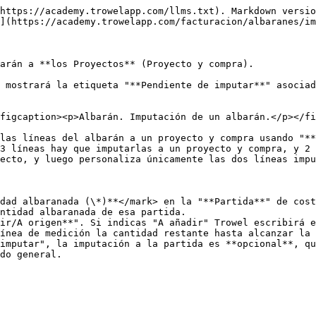
https://academy.trowelapp.com/llms.txt). Markdown versio
](https://academy.trowelapp.com/facturacion/albaranes/im
arán a **los Proyectos** (Proyecto y compra).

 mostrará la etiqueta "**Pendiente de imputar**" asociad
figcaption><p>Albarán. Imputación de un albarán.</p></fi
las líneas del albarán a un proyecto y compra usando "**
3 líneas hay que imputarlas a un proyecto y compra, y 2 
ecto, y luego personaliza únicamente las dos líneas impu
dad albaranada (\*)**</mark> en la "**Partida**" de cost
ntidad albaranada de esa partida.

ir/A origen**". Si indicas "A añadir" Trowel escribirá e
ínea de medición la cantidad restante hasta alcanzar la 
imputar", la imputación a la partida es **opcional**, qu