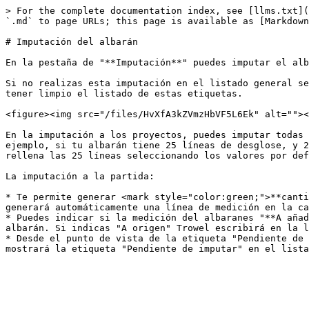
> For the complete documentation index, see [llms.txt](
`.md` to page URLs; this page is available as [Markdown
# Imputación del albarán

En la pestaña de "**Imputación**" puedes imputar el alb
Si no realizas esta imputación en el listado general se
tener limpio el listado de estas etiquetas.

<figure><img src="/files/HvXfA3kZVmzHbVF5L6Ek" alt=""><
En la imputación a los proyectos, puedes imputar todas 
ejemplo, si tu albarán tiene 25 líneas de desglose, y 2
rellena las 25 líneas seleccionando los valores por def
La imputación a la partida:

* Te permite generar <mark style="color:green;">**canti
generará automáticamente una línea de medición en la ca
* Puedes indicar si la medición del albaranes "**A añad
albarán. Si indicas "A origen" Trowel escribirá en la l
* Desde el punto de vista de la etiqueta "Pendiente de 