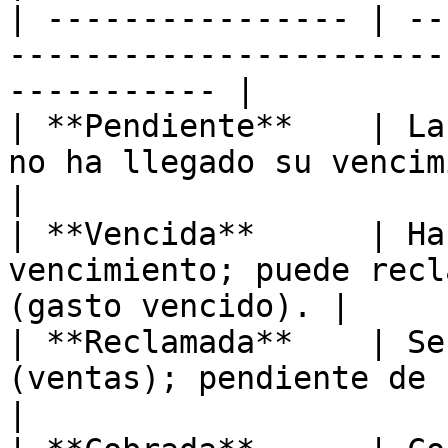
| ---------------- | --
-----------------------
----------- |

| **Pendiente**    | La
no ha llegado su vencimiento efectivo
|

| **Vencida**      | Ha
vencimiento; puede recl
(gasto vencido). |

| **Reclamada**    | Se
(ventas); pendiente de cobro efectivo
|
