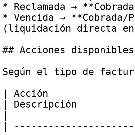
* Reclamada → **Cobrada
* Vencida → **Cobrada/P
(liquidación directa en
## Acciones disponibles

Según el tipo de factur
| Acción                             | A
| Descripción                                                                                        
|

| ---------------------