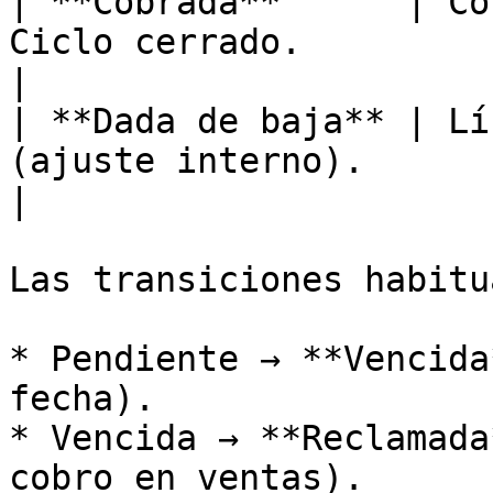
| **Cobrada**      | Co
Ciclo cerrado.                                                  
|

| **Dada de baja** | Lí
(ajuste interno).                                                  
|

Las transiciones habitu
* Pendiente → **Vencida
fecha).

* Vencida → **Reclamada
cobro en ventas).
