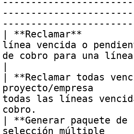
-----------------------
-----------------------
-----------------------
| **Reclamar**         
línea vencida o pendien
de cobro para una línea.                                                           
|

| **Reclamar todas venc
proyecto/empresa       
todas las líneas vencid
cobro.                 
| **Generar paquete de 
selección múltiple     