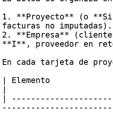
1. **Proyecto** (o **Si
facturas no imputadas).

2. **Empresa** (cliente
**I**, proveedor en ret
En cada tarjeta de proy
| Elemento                      | Significado      
|

| ---------------------
-----------------------