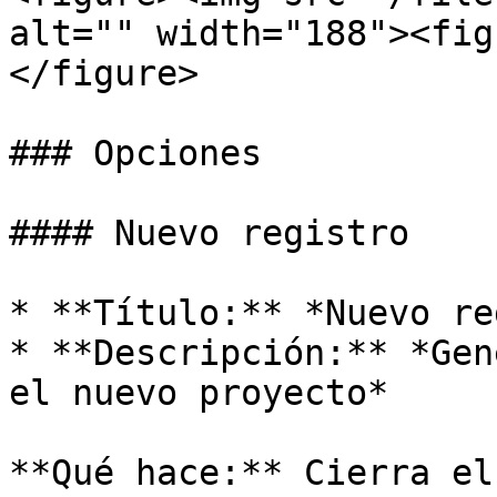
alt="" width="188"><fig
</figure>

### Opciones

#### Nuevo registro

* **Título:** *Nuevo re
* **Descripción:** *Gen
el nuevo proyecto*

**Qué hace:** Cierra el