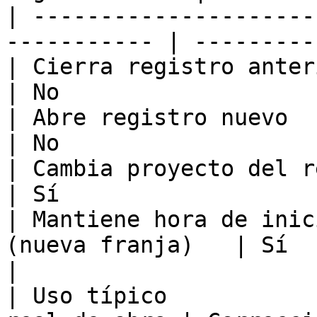
| ---------------------
----------- | ---------
| Cierra registro anterior      
| No                   
| Abre registro nuevo           
| No                   
| Cambia proyecto del registro en
| Sí                   
| Mantiene hora de inic
(nueva franja)   | Sí                             
|

| Uso típico           