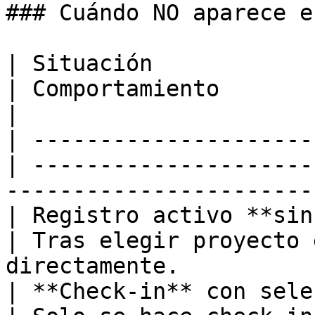
### Cuándo NO aparece e
| Situación                                       
| Comportamiento                                                              
|

| ---------------------
| ---------------------
-----------------------
| Registro activo **sin proyecto**
| Tras elegir proyecto 
directamente.          
| **Check-in** con selector GPS      