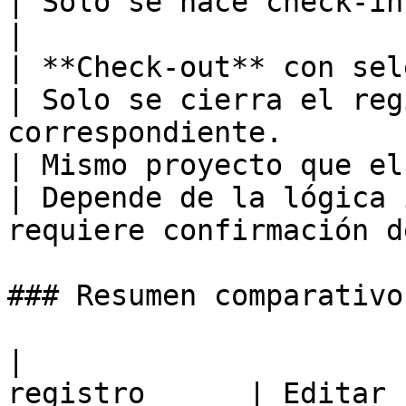
| Solo se hace check-in con el proyec
|

| **Check-out** con sel
| Solo se cierra el reg
correspondiente.       
| Mismo proyecto que el actual        
| Depende de la lógica 
requiere confirmación d
### Resumen comparativo

|                      
registro      | Editar 