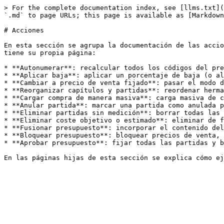
> For the complete documentation index, see [llms.txt](
`.md` to page URLs; this page is available as [Markdown
# Acciones

En esta sección se agrupa la documentación de las accio
tiene su propia página:

* **Autonumerar**: recalcular todos los códigos del pre
* **Aplicar baja**: aplicar un porcentaje de baja (o al
* **Cambiar a precio de venta fijado**: pasar el modo d
* **Reorganizar capítulos y partidas**: reordenar herma
* **Cargar compra de manera masiva**: carga masiva de c
* **Anular partida**: marcar una partida como anulada p
* **Eliminar partidas sin medición**: borrar todas las 
* **Eliminar coste objetivo o estimado**: eliminar de f
* **Fusionar presupuesto**: incorporar el contenido del
* **Bloquear presupuesto**: bloquear precios de venta, 
* **Aprobar presupuesto**: fijar todas las partidas y b