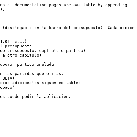
ns of documentation pages are available by appending 
).

 (desplegable en la barra del presupuesto). Cada opción 
1.01, etc.).

l presupuesto.

de presupuesto, capítulo o partida).

 a otro capítulo).

uperar partida anulada.

n las partidas que elijas.

 BETA).

cios adicionales siguen editables.

obado”.
