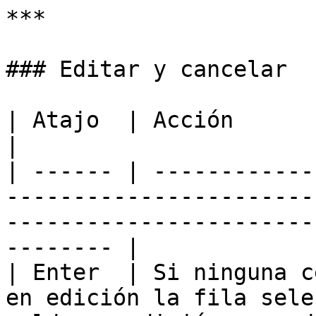
***

### Editar y cancelar

| Atajo  | Acción                                                                                                                                              
|

| ------ | ------------
-----------------------
-----------------------
-------- |

| Enter  | Si ninguna c
en edición la fila sele