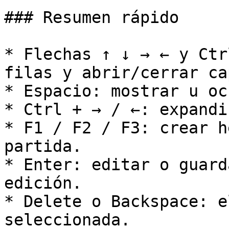
### Resumen rápido

* Flechas ↑ ↓ → ← y Ctr
filas y abrir/cerrar ca
* Espacio: mostrar u oc
* Ctrl + → / ←: expandi
* F1 / F2 / F3: crear h
partida.

* Enter: editar o guard
edición.

* Delete o Backspace: e