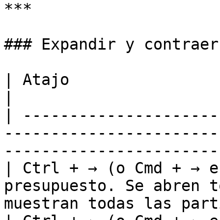
***

### Expandir y contraer
| Atajo                       | Acción                                              
|

| ---------------------
-----------------------
-----------------------
| Ctrl + → (o Cmd + → e
presupuesto. Se abren t
muestran todas las part