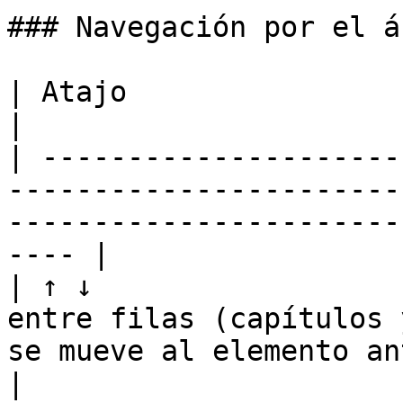
### Navegación por el ár
| Atajo                       | Acción                                                        
|

| ---------------------
-----------------------
-----------------------
---- |

| ↑ ↓                  
entre filas (capítulos 
se mueve al elemento anteri
|
