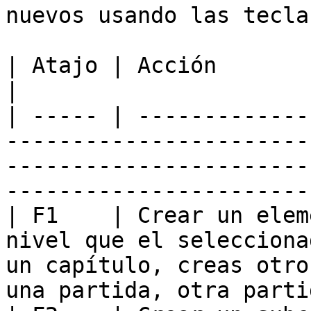
nuevos usando las tecla
| Atajo | Acción                                                                                                                                                                    
|

| ----- | -------------
-----------------------
-----------------------
-----------------------
| F1    | Crear un elem
nivel que el selecciona
un capítulo, creas otro
una partida, otra parti