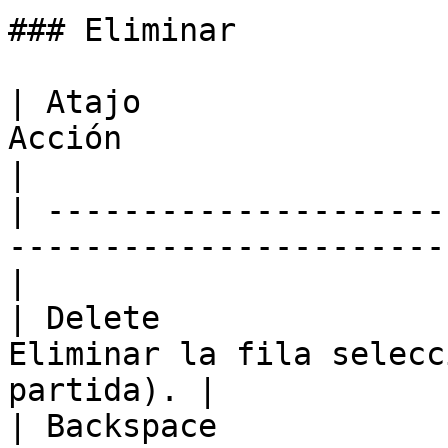
### Eliminar

| Atajo                
Acción                                              
|

| ---------------------
-----------------------
|

| Delete               
Eliminar la fila selecc
partida). |

| Backspace            