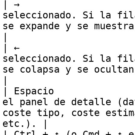
| →                    
seleccionado. Si la fil
se expande y se muestran sus hijos.  
|

| ←                    
seleccionado. Si la fil
se colapsa y se ocultan sus hijos.   
|

| Espacio              
el panel de detalle (da
coste tipo, coste estim
etc.). |

| Ctrl + ↑ (o Cmd + ↑ e