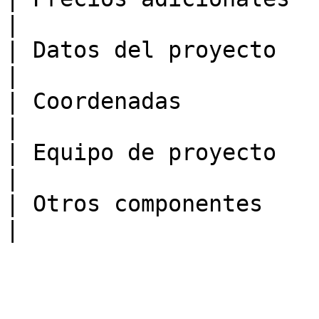
|

| Datos del proyecto       | De f
|

| Coordenadas              | De f
|

| Equipo de proyecto       | De f
|

| Otros componentes        | De f