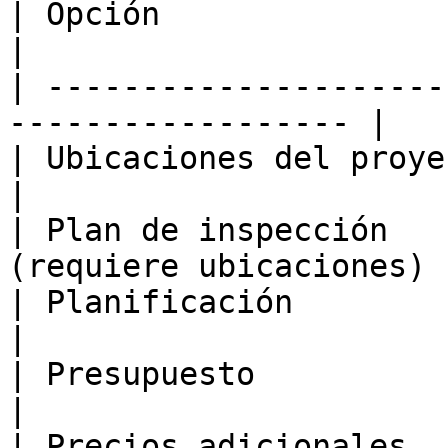
| Opción                   | Cuándo 
|

| ---------------------
------------------ |

| Ubicaciones del proyecto | En seg
|

| Plan de inspección   
(requiere ubicaciones) |
| Planificación            | En seg
|

| Presupuesto              | En seg
|

| Precios adicionales      | En seg