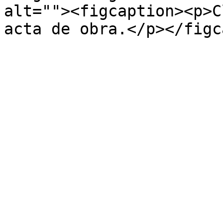
alt=""><figcaption><p>C