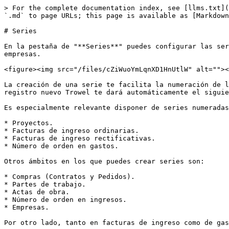
> For the complete documentation index, see [llms.txt](
`.md` to page URLs; this page is available as [Markdown
# Series

En la pestaña de "**Series**" puedes configurar las ser
empresas.

<figure><img src="/files/cZiWuoYmLqnXD1HnUtlW" alt=""><
La creación de una serie te facilita la numeración de l
registro nuevo Trowel te dará automáticamente el siguie
Es especialmente relevante disponer de series numeradas
* Proyectos.

* Facturas de ingreso ordinarias.

* Facturas de ingreso rectificativas.

* Número de orden en gastos.

Otros ámbitos en los que puedes crear series son:

* Compras (Contratos y Pedidos).

* Partes de trabajo.

* Actas de obra.

* Número de orden en ingresos.

* Empresas.

Por otro lado, tanto en facturas de ingreso como de gas