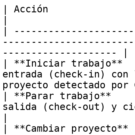
| Acción                       | Descripción                   
|

| ---------------------
-----------------------
-------------------- |

| **Iniciar trabajo**  
entrada (check-in) con 
proyecto detectado por 
| **Parar trabajo**    
salida (check-out) y cierra el regi
|

| **Cambiar proyecto** 