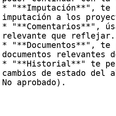
* "**Imputación**", te 
imputación a los proyec
* "**Comentarios**", ús
relevante que reflejar.

* "**Documentos**", te 
documentos relevantes d
* "**Historial**" te pe
cambios de estado del a