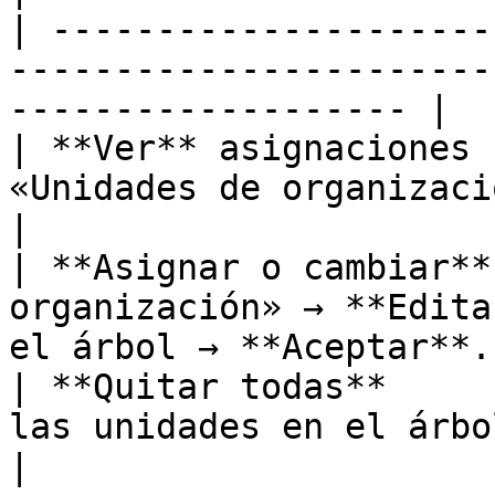
| ---------------------
-----------------------
------------------- |

| **Ver** asignaciones 
«Unidades de organización».                                     
|

| **Asignar o cambiar**
organización» → **Edita
el árbol → **Aceptar**. 
| **Quitar todas**     
las unidades en el árbol → Aceptar.          
|
