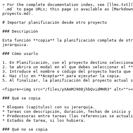
> For the complete documentation index, see [llms.txt](
`.md` to page URLs; this page is available as [Markdown
proyecto.md).

# Importar planificación desde otro proyecto

### Descripción

Esta función **copia** la planificación completa de otr
jerárquica.

### Cómo usarlo

1. En Planificación, con el proyecto destino selecciona
2. Se abrirá un modal en el que debes seleccionar el **
3. Introduce el nombre o código del proyecto hasta que 
4. Haz clic en **Aceptar** para ejecutar la copia.

5. Al finalizar, la planificación del proyecto actual s
<figure><img src="/files/yXAmMJ908jhbQvidMHR3" alt=""><
### Qué se copia

* Bloques (capítulos) con su jerarquía.

* Tareas con descripción, duración, fechas de inicio y 
* Predecesoras entre tareas (las referencias se actuali
* Estados de tarea, si los hubiera.

### Qué no se copia
